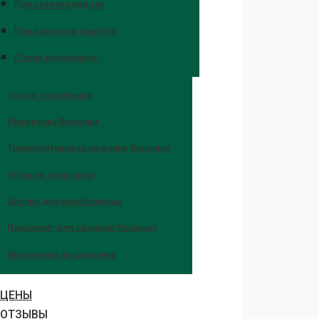
При остеохондрозе
При сахарном диабете
После переломов
Уход в стационаре
Перевозка больных
Транспортировка лежачих больных
Отдых в санатории
Хоспис для онкобольных
Пансионат для лежачих больных
Временное проживание
ЦЕНЫ
ОТЗЫВЫ