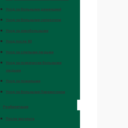
Уход за больными деменцией
Уход за больными склерозом
Уход за онкобольными
Уход после 80
Уход за слепыми людьми
Уход за психически больными
людьми
Уход за пожилыми
Уход за больными Паркинсоном
Реабилитация
После инсульта