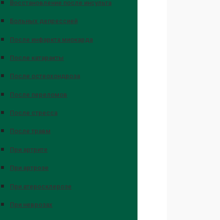
Восстановление после инсульта
Больных депрессией
После инфаркта миокарда
После катаракты
После остеохондроза
После переломов
После стресса
После травм
При артрите
При артрозе
При атеросклерозе
При неврозах