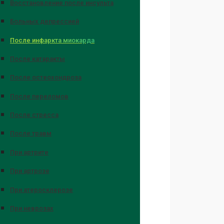
Восстановление после инсульта
Больных депрессией
После инфаркта миокарда
После катаракты
После остеохондроза
После переломов
После стресса
После травм
При артрите
При артрозе
При атеросклерозе
При неврозах