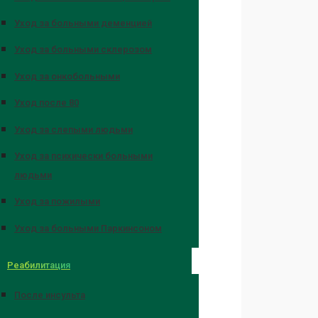
Уход за больными деменцией
Уход за больными склерозом
Уход за онкобольными
Уход после 80
Уход за слепыми людьми
Уход за психически больными
людьми
Уход за пожилыми
Уход за больными Паркинсоном
Реабилитация
После инсульта