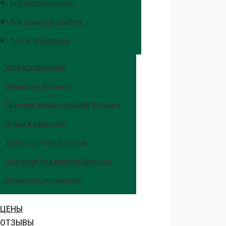
При остеохондрозе
При сахарном диабете
После переломов
Уход в стационаре
Перевозка больных
Транспортировка лежачих больных
Отдых в санатории
Хоспис для онкобольных
Пансионат для лежачих больных
Временное проживание
ЦЕНЫ
ОТЗЫВЫ