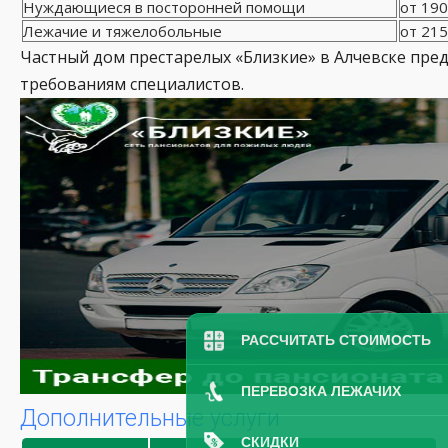
Нуждающиеся в посторонней помощи
от 190
Лежачие и тяжелобольные
от 215
Частный дом престарелых «Близкие» в Алчевске пре
требованиям специалистов.
РАССЧИТАТЬ СТОИМОСТЬ
ПЕРЕВОЗКА ЛЕЖАЧИХ
Дополнительные услуги
СКИДКИ