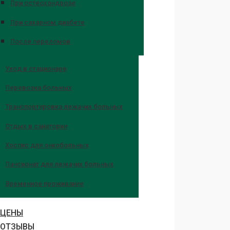
При остеохондрозе
При сахарном диабете
После переломов
Уход в стационаре
Перевозка больных
Транспортировка лежачих больных
Отдых в санатории
Хоспис для онкобольных
Пансионат для лежачих больных
Временное проживание
ЦЕНЫ
ОТЗЫВЫ