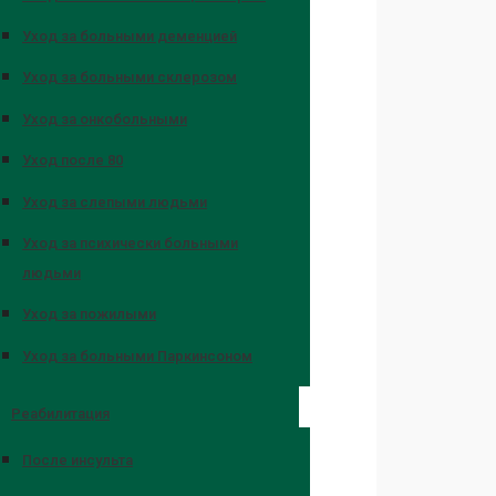
Уход за больными деменцией
Уход за больными склерозом
Уход за онкобольными
Уход после 80
Уход за слепыми людьми
Уход за психически больными
людьми
Уход за пожилыми
Уход за больными Паркинсоном
Реабилитация
После инсульта