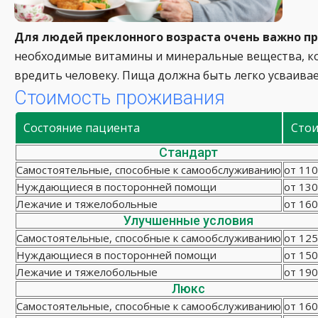
Для людей преклонного возраста очень важно п
необходимые витамины и минеральные вещества, ко
вредить человеку. Пища должна быть легко усваива
Стоимость проживания
Состояние пациента
Сто
Стандарт
Самостоятельные, способные к самообслуживанию
от 110
Нуждающиеся в посторонней помощи
от 130
Лежачие и тяжелобольные
от 160
Улучшенные условия
Самостоятельные, способные к самообслуживанию
от 125
Нуждающиеся в посторонней помощи
от 150
Лежачие и тяжелобольные
от 190
Люкс
Самостоятельные, способные к самообслуживанию
от 160