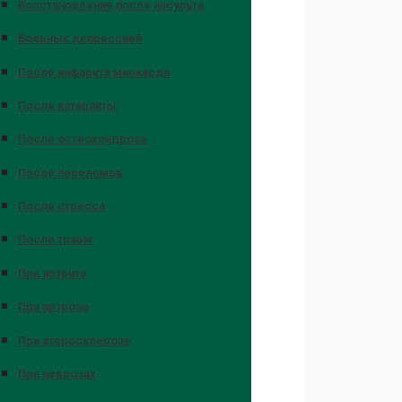
Восстановление после инсульта
Больных депрессией
После инфаркта миокарда
После катаракты
После остеохондроза
После переломов
После стресса
После травм
При артрите
При артрозе
При атеросклерозе
При неврозах