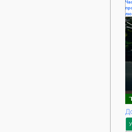
Ча
пр
лю
Д
У