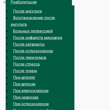
Реабилитация
После инсульта
Восстановление после
инсульта
Больных депрессией
После инфаркта миокарда
После катаракты
После остеохондроза
После переломов
После стресса
После травм
При артрите
При артрозе
При атеросклерозе
При неврозах
При остеохондрозе