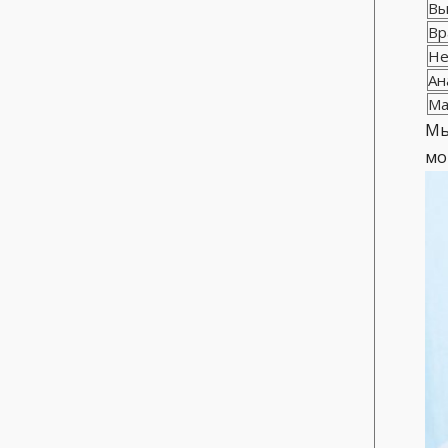
Вы
Вр
Не
Ан
Ма
Мы
мо