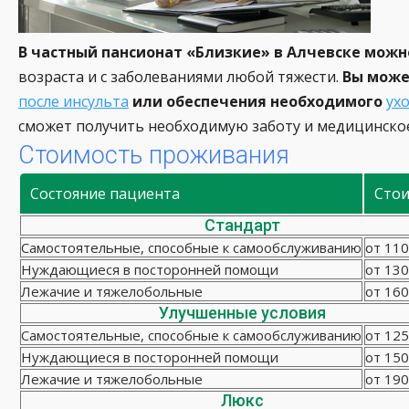
В частный пансионат «Близкие» в Алчевске можн
возраста и с заболеваниями любой тяжести.
Вы може
после инсульта
или обеспечения необходимого
ух
сможет получить необходимую заботу и медицинское
Стоимость проживания
Состояние пациента
Сто
Стандарт
Самостоятельные, способные к самообслуживанию
от 110
Нуждающиеся в посторонней помощи
от 130
Лежачие и тяжелобольные
от 160
Улучшенные условия
Самостоятельные, способные к самообслуживанию
от 125
Нуждающиеся в посторонней помощи
от 150
Лежачие и тяжелобольные
от 190
Люкс