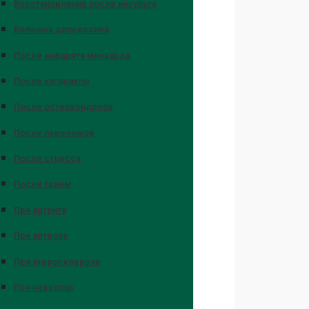
Восстановление после инсульта
Больных депрессией
После инфаркта миокарда
После катаракты
После остеохондроза
После переломов
После стресса
После травм
При артрите
При артрозе
При атеросклерозе
При неврозах