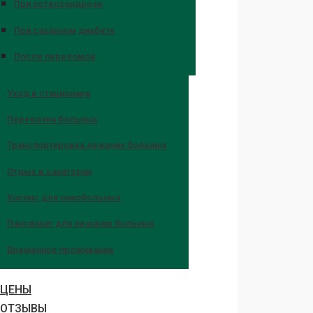
При остеохондрозе
При сахарном диабете
После переломов
Уход в стационаре
Перевозка больных
Транспортировка лежачих больных
Отдых в санатории
Хоспис для онкобольных
Пансионат для лежачих больных
Временное проживание
ЦЕНЫ
ОТЗЫВЫ