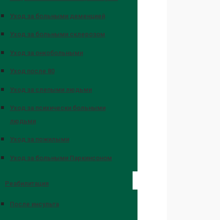
Уход за больными деменцией
Уход за больными склерозом
Уход за онкобольными
Уход после 80
Уход за слепыми людьми
Уход за психически больными
людьми
Уход за пожилыми
Уход за больными Паркинсоном
Реабилитация
После инсульта