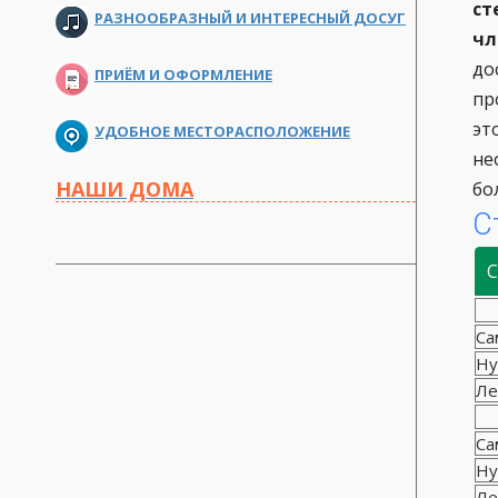
ст
РАЗНООБРАЗНЫЙ И ИНТЕРЕСНЫЙ ДОСУГ
чл
до
ПРИЁМ И ОФОРМЛЕНИЕ
пр
эт
УДОБНОЕ МЕСТОРАСПОЛОЖЕНИЕ
не
НАШИ ДОМА
бо
С
С
Са
Ну
Ле
Са
Ну
Ле