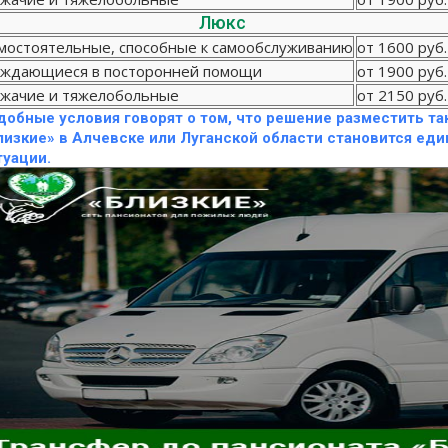
Люкс
мостоятельные, способные к самообслуживанию
от 1600 руб.
ждающиеся в посторонней помощи
от 1900 руб.
жачие и тяжелобольные
от 2150 руб.
добные условия говорят о том, что решение разместить та
лизкие» в Алчевске или Луганской области становится е
туации.