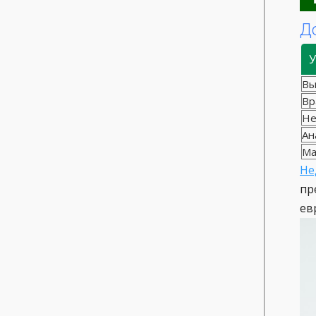
Д
У
Вы
Вр
Не
Ан
Ма
Не
пр
ев