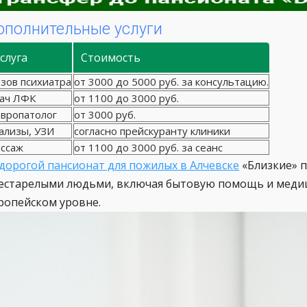
ополнительные услуги
слуга
Стоимость
зов психиатра
от 3000 до 5000 руб. за консультацию.
ач ЛФК
от 1100 до 3000 руб.
вропатолог
от 3000 руб.
ализы, УЗИ
согласно прейскуранту клиники
ссаж
от 1100 до 3000 руб. за сеанс
дорогой пансионат для пожилых в Алчевске
«Близкие» п
естарелыми людьми, включая бытовую помощь и меди
ропейском уровне.