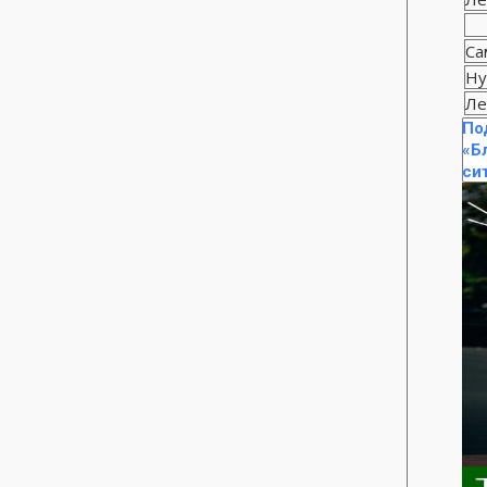
Са
Ну
Ле
По
«Б
си