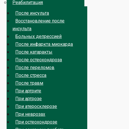
Реабилитация
После инсульта
Восстановление после
инсульта
Больных депрессией
После инфаркта миокарда
После катаракты
После остеохондроза
После переломов
После стресса
После травм
При артрите
При артрозе
При атеросклерозе
При неврозах
При остеохондрозе